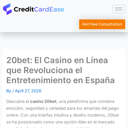
Skip
to
content
Get Free Consultation
20bet: El Casino en Línea
que Revoluciona el
Entretenimiento en España
By
/
April 27, 2026
Descubre el
casino 20bet
, una plataforma que combina
emoción, seguridad y variedad para los amantes del juego
online. Con una interfaz intuitiva y diseño moderno, 20bet
se ha posicionado como una opción líder en el mercado