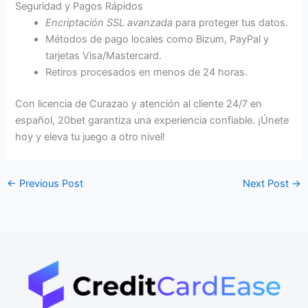
Seguridad y Pagos Rápidos
Encriptación SSL avanzada
para proteger tus datos.
Métodos de pago locales como Bizum, PayPal y
tarjetas Visa/Mastercard.
Retiros procesados en menos de 24 horas.
Con licencia de Curazao y atención al cliente 24/7 en
español, 20bet garantiza una experiencia confiable. ¡Únete
hoy y eleva tu juego a otro nivel!
←
Previous Post
Next Post
→