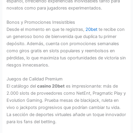
español, ofreciendo experiencias inolvidables tanto para
novatos como para jugadores experimentados.
Bonos y Promociones Irresistibles
Desde el momento en que te registras,
20bet
te recibe con
un generoso bono de bienvenida que duplica tu primer
depósito. Además, cuenta con promociones semanales
como giros gratis en slots populares y reembolsos en
pérdidas, lo que maximiza tus oportunidades de victoria sin
riesgos innecesarios.
Juegos de Calidad Premium
El catálogo del
casino 20bet
es impresionante: más de
2.000 slots de proveedores como NetEnt, Pragmatic Play y
Evolution Gaming. Prueba mesas de blackjack, ruleta en
vivo o jackpots progresivos que podrían cambiar tu vida.
La sección de deportes virtuales añade un toque innovador
para los fans del betting.