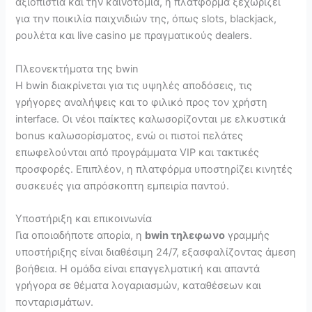
αξιοπιστία και την καινοτομία, η πλατφόρμα ξεχωρίζει
για την ποικιλία παιχνιδιών της, όπως slots, blackjack,
ρουλέτα και live casino με πραγματικούς dealers.
Πλεονεκτήματα της bwin
Η bwin διακρίνεται για τις υψηλές αποδόσεις, τις
γρήγορες αναλήψεις και το φιλικό προς τον χρήστη
interface. Οι νέοι παίκτες καλωσορίζονται με ελκυστικά
bonus καλωσορίσματος, ενώ οι πιστοί πελάτες
επωφελούνται από προγράμματα VIP και τακτικές
προσφορές. Επιπλέον, η πλατφόρμα υποστηρίζει κινητές
συσκευές για απρόσκοπτη εμπειρία παντού.
Υποστήριξη και επικοινωνία
Για οποιαδήποτε απορία, η
bwin τηλεφωνο
γραμμής
υποστήριξης είναι διαθέσιμη 24/7, εξασφαλίζοντας άμεση
βοήθεια. Η ομάδα είναι επαγγελματική και απαντά
γρήγορα σε θέματα λογαριασμών, καταθέσεων και
πονταρισμάτων.