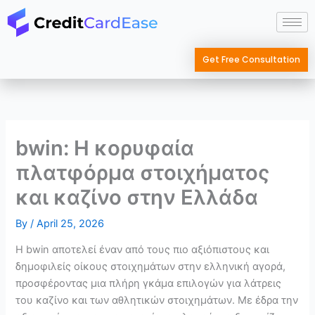
Skip
to
content
Get Free Consultation
bwin: Η κορυφαία
πλατφόρμα στοιχήματος
και καζίνο στην Ελλάδα
By
/
April 25, 2026
Η bwin αποτελεί έναν από τους πιο αξιόπιστους και
δημοφιλείς οίκους στοιχημάτων στην ελληνική αγορά,
προσφέροντας μια πλήρη γκάμα επιλογών για λάτρεις
του καζίνο και των αθλητικών στοιχημάτων. Με έδρα την