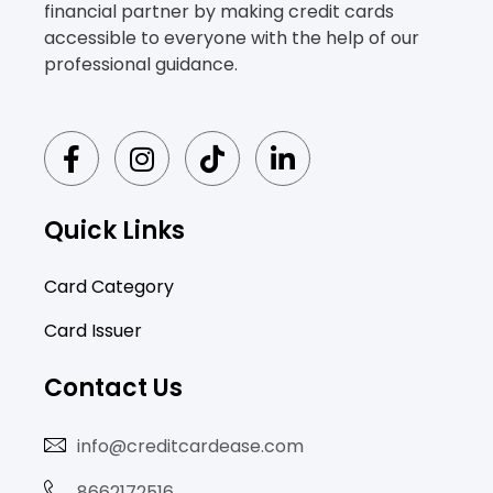
financial partner by making credit cards
accessible to everyone with the help of our
professional guidance.
F
I
T
L
a
n
i
i
c
s
k
n
e
t
t
k
Quick Links
b
a
o
e
o
g
k
d
Card Category
o
r
i
Card Issuer
k
a
n
-
m
-
Contact Us
f
i
n
info@creditcardease.com
8662172516