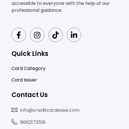
accessible to everyone with the help of our
professional guidance.
F
I
T
L
a
n
i
i
c
s
k
n
e
t
t
k
Quick Links
b
a
o
e
o
g
k
d
Card Category
o
r
i
Card Issuer
k
a
n
-
m
-
Contact Us
f
i
n
info@creditcardease.com
8662172516