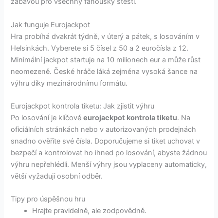
zábavou pro všechny fanoušky štěstí.
Jak funguje Eurojackpot
Hra probíhá dvakrát týdně, v úterý a pátek, s losováním v
Helsinkách. Vyberete si 5 čísel z 50 a 2 euročísla z 12.
Minimální jackpot startuje na 10 milionech eur a může růst
neomezeně. České hráče láká zejména vysoká šance na
výhru díky mezinárodnímu formátu.
Eurojackpot kontrola tiketu: Jak zjistit výhru
Po losování je klíčové
eurojackpot kontrola tiketu
. Na
oficiálních stránkách nebo v autorizovaných prodejnách
snadno ověříte své čísla. Doporučujeme si tiket uchovat v
bezpečí a kontrolovat ho ihned po losování, abyste žádnou
výhru nepřehlédli. Menší výhry jsou vyplaceny automaticky,
větší vyžadují osobní odběr.
Tipy pro úspěšnou hru
Hrajte pravidelně, ale zodpovědně.