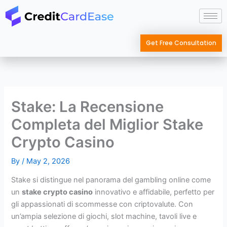
Skip
to
content
Get Free Consultation
Stake: La Recensione
Completa del Miglior Stake
Crypto Casino
By
/
May 2, 2026
Stake si distingue nel panorama del gambling online come
un
stake crypto casino
innovativo e affidabile, perfetto per
gli appassionati di scommesse con criptovalute. Con
un’ampia selezione di giochi, slot machine, tavoli live e