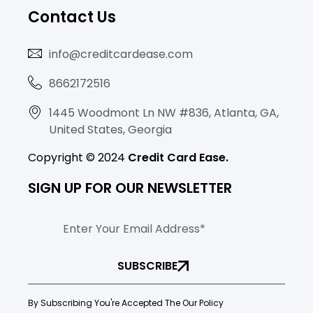
-
m
-
Contact Us
f
i
n
info@creditcardease.com
8662172516
1445 Woodmont Ln NW #836, Atlanta, GA,
United States, Georgia
Copyright © 2024
Credit Card Ease.
SIGN UP FOR OUR NEWSLETTER
Email
SUBSCRIBE
By Subscribing You're Accepted The Our Policy